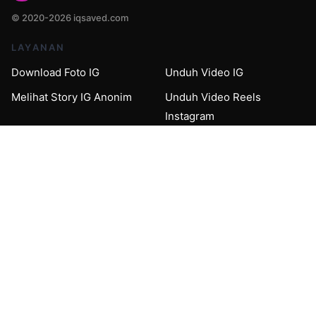
© 2020-2026 iqsaved.com
LAYANAN
Download Foto IG
Unduh Video IG
Melihat Story IG Anonim
Unduh Video Reels
Instagram
IGTV Downloader
Pengunduh Korsel
Instagram
Melihat Story IG Anonim
Pemirsa Instagram Anonim
MENDUKUNG
Rumah
Syarat & Ketentuan
Kebijakan Privasi