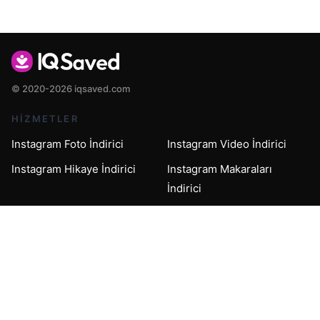
© 2020-2026 iqsaved.com
HIZMETLER
Instagram Foto İndirici
Instagram Video İndirici
Instagram Hikaye İndirici
Instagram Makaraları
İndirici
Instagram IGTV Video
Instagram Dönen İndirici
İndirici
Instagram Hikaye
Anonim Instagram
Görüntüleyici
Görüntüleyicisi
DESTEK