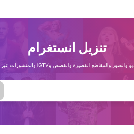
تنزيل انستغرام
لمقاطع القصيرة والقصص وIGTV والمنشورات عبر رابط بتنسيق مختلف.