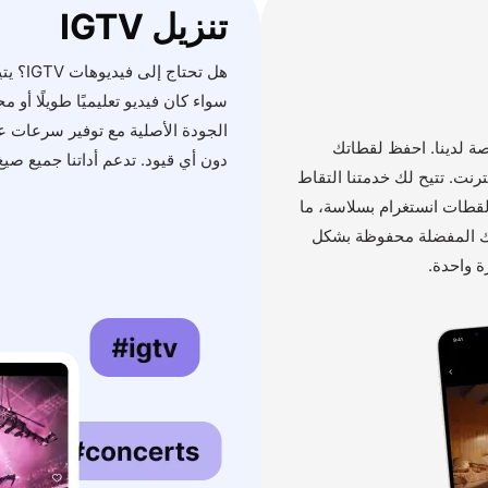
تنزيل IGTV
ة لدينا. احفظ لقطاتك
دون أي قيود. تدعم أداتنا جميع صيغ فيديو IGTV لتن
ل بالإنترنت. تتيح لك خدمتنا التقاط
طات انستغرام بسلاسة، ما
عك المفضلة محفوظة بشكل
ة واحدة.