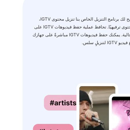
هل تحتاج إلى فيديوهات IGTV؟ يتيح لك برنامج التنزيل الخاص بنا تنزيل محتوى IGTV،
سواء كان فيديو تعليميًا طويلًا أو محتوى ترفيهيًا. تحافظ عملية حفظ فيديوهات IGTV على
الجودة الأصلية مع توفير سرعات عالية. يمكنك حفظ فيديوهات IGTV مباشرةً على جهازك
زيلٍ سلس.