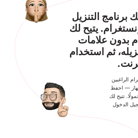
 برنامج التنزيل
ستغرام. يتيح لك
م بدون علامات
زيله، ثم استخدام
ترنت.
ام الراغبين
جهاز — احفظ
ولًا. تتيح لك
سجيل الدخول