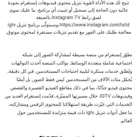
تتيح لك هذه الأداة القوية تنزيل محتوى فيديوهات إنستغرام بجودة
عالية دون الحاجة إلى تسجيل أو تثبيت أي برنامج. ما عليك سوى
لصق رابط Instagram TV بالصيغة
https://www.instagram.com/tv/id،وسيتولّى برنامج تنزيل igtv
معالجة طلبك على الفور مع تقديم تنزيلات مستقرة لمحتوى موثوق.
تطوّر إنستغرام من منصة بسيطة لمشاركة الصور إلى شبكة
اجتماعية شاملة متعددة الوسائط. تواكب المنصة أحدث التوجّهات
وتُطلق خدمات مبتكرة لتلبية احتياجات المستخدمين. في كل دقيقة،
يُحمّل مئات الآلاف من المستخدمين ليس فقط الصور، بل أيضًا
محتوى فيديو جذّابًا، بما في ذلك مقاطع الفيديو القصيرة والقصص
وفيديوهات IGTV. خلال مسيرتها المميّزة، قدّمت إنستغرام العديد من
الخدمات التي غيّرت طريقة استهلاكنا للمحتوى الرقمي ومشاركته،
ما جعل أدوات تنزيل igtv ذات قيمة متزايدة للمستخدمين حول
العالم.