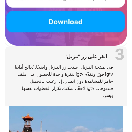
3
انقر على زر "تنزيل"
في صفحة التنزيل، ستجد زر التنزيل واضحًا. تُعالج أداتنا
igtv فورًا وتقدّم igtv بنقرة واحدة للحصول على ملف
جاهز للمشاهدة دون اتصال. إذا رغبت بـ تحميل
فيديوهات igtv لاحقًا، يمكنك تكرار الخطوات نفسها
بيسر.