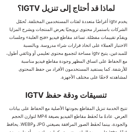
لماذا قد أحتاج إلى تنزيل IGTV؟
يخدم igtv أغراضًا متعددة لفئات المستخدمين المختلفة. تُحمّل
الشركات باستمرار محتوى ترويجيًا يعرض المنتجات ويشرح المزايا
ويقدّم تقييمات مفصّلة. تساعد مقاطع فيديو «فتح العلبة» وجلسات
الاختبار العملاء على اتخاذ قرارات شراء مدروسة. وبالنسبة
للمبدعين، يتيح igtv مساحة لتجميع محتوى تعليمي أو وثائقي أطول،
مع الحفاظ على اتساق المظهر وجودة مقاطع فيديو مناسبة
للأرشفة. كما يستفيد المستخدمون الأفراد من حفظ المحتوى
لمشاهدته لاحقًا على مختلف الأجهزة.
تنسيقات ودقة حفظ IGTV
تتيح الخدمة تنزيل المقاطع بجودتها الأصلية مع الحفاظ على بيانات
العرض. عادةً ما تُحفَظ مقاطع الفيديو بصيغة MP4 لتوازن الحجم
والجودة، بينما تُحفَظ الصور المرافقة بصيغتي JPG وWEBP. يحافظ