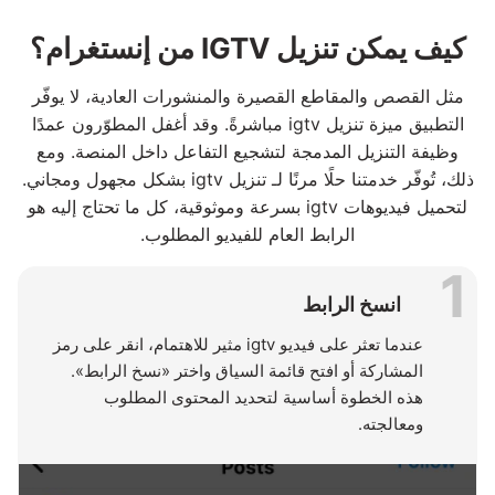
كيف يمكن تنزيل IGTV من إنستغرام؟
مثل القصص والمقاطع القصيرة والمنشورات العادية، لا يوفّر
التطبيق ميزة تنزيل igtv مباشرةً. وقد أغفل المطوّرون عمدًا
وظيفة التنزيل المدمجة لتشجيع التفاعل داخل المنصة. ومع
ذلك، تُوفّر خدمتنا حلًا مرنًا لـ تنزيل igtv بشكل مجهول ومجاني.
لتحميل فيديوهات igtv بسرعة وموثوقية، كل ما تحتاج إليه هو
الرابط العام للفيديو المطلوب.
1
انسخ الرابط
عندما تعثر على فيديو igtv مثير للاهتمام، انقر على رمز
المشاركة أو افتح قائمة السياق واختر «نسخ الرابط».
هذه الخطوة أساسية لتحديد المحتوى المطلوب
ومعالجته.