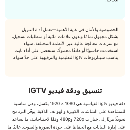
الخصوصية والأمان في غاية الأهمية—تعمل أداة التنزيل
بشكل مجهول تمامًا وبدون علامات مائية أو متطلبات تسجيل،
مع سرعات معالجة عالية عبر الأنظمة المختلفة. سواء
استخدمت حاسوبًا أو هاتفًا محمولًا، ستحصل على أداء ثابت
يناسب سيناريوهات igtv التعليمية والترفيهية على حدّ سواء.
تنسيق ودقة فيديو IGTV
دقة فيديو igtv القياسية هي 1080 × 1920 بكسل، وهي مناسبة
للمشاهدة على الشاشات الكبيرة والهواتف الذكية. يوفّر البرنامج
تحويلًا مرنًا إلى خيارات 720p و480p وفقًا لاحتياجاتك، ما يساعد
على إدارة البيانات مع الحفاظ على جودة الصورة والصوت. غالبًا ما