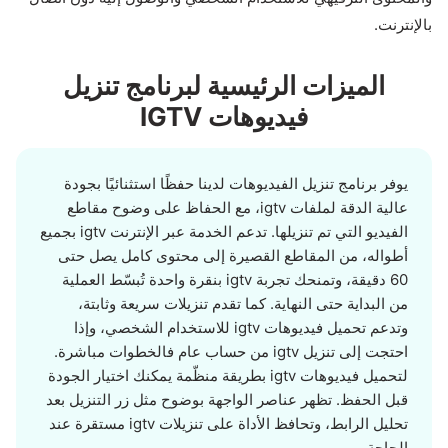
بالإنترنت.
الميزات الرئيسية لبرنامج تنزيل
فيديوهات IGTV
يوفر برنامج تنزيل الفيديوهات لدينا حفظًا استثنائيًا بجودة
عالية الدقة لملفات igtv، مع الحفاظ على وضوح مقاطع
الفيديو التي تم تنزيلها. تدعم الخدمة عبر الإنترنت igtv بجميع
أطواله، من المقاطع القصيرة إلى محتوى كامل يصل حتى
60 دقيقة، وتمنحك تجربة igtv بنقرة واحدة تُبسّط العملية
من البداية حتى النهاية. كما تقدم تنزيلات سريعة وثابتة،
وتدعم تحميل فيديوهات igtv للاستخدام الشخصي، وإذا
احتجت إلى تنزيل igtv من حساب عام فالخطوات مباشرة.
لتحميل فيديوهات igtv بطريقة منظّمة يمكنك اختيار الجودة
قبل الحفظ. تظهر عناصر الواجهة بوضوح مثل زر التنزيل بعد
تحليل الرابط، وتحافظ الأداة على تنزيلات igtv مستقرة عند
الحاجة.