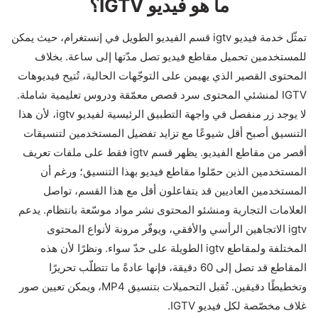
ما هو فيديو IGTV؟
تمثّل خدمة فيديو igtv قسم الفيديو الطويل في إنستغرام، حيث يمكن
للمستخدمين تحميل مقاطع فيديو تصل مدّتها إلى ساعة. بخلاف
المحتوى القصير الذي يهيمن على التوجّهات الحالية، تُتيح فيديوهات
IGTV لمنشئي المحتوى سرد قصص معمّقة ودروس تعليمية شاملة.
لا يوجد زر منفصل في واجهة التطبيق الرئيسية لفيديو igtv، لأن هذا
التنسيق أصبح أقل شيوعًا مع تزايد تفضيل المستخدمين لتنسيقات
أقصر من مقاطع الفيديو. يظهر قسم igtv فقط على ملفات تعريف
المستخدمين الذين حمّلوا مقاطع فيديو بهذا التنسيق؛ ورغم أن
المستخدمين العاديين قد يتفاعلون أقل مع هذا القسم، تواصل
العلامات التجارية ومنشئو المحتوى نشر مواد موسّعة بانتظام. يدعم
igtv الاتجاهين الرأسي والأفقي، ويوفّر مرونة لأنواع المحتوى
المختلفة ولمقاطع igtv الطويلة على حدّ سواء. ونظرًا لأن هذه
المقاطع قد تصل إلى 60 دقيقة، فإنها عادةً ما تتطلّب تحريرًا
وتخطيطًا دقيقين. تُقبل التحميلات بتنسيق MP4، ويمكن تعيين صور
غلاف مخصّصة لكل فيديو IGTV.