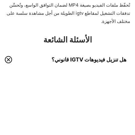
تُحفّظ ملفات الفيديو بصيغة MP4 لضمان التوافق الواسع، وتُحسَّن
تدفقات التشغيل لمقاطع igtv الطويلة من أجل مشاهدة سلسة على
مختلف الأجهزة.
الأسئلة الشائعة
هل تنزيل فيديوهات IGTV قانوني؟
يُعد تنزيل igtv للاستخدام الشخصي مقبولًا بشكل عام ضمن القوانين
المحلية وسياسات المنصة، شرط احترام حقوق النشر وعدم إعادة
التوزيع دون إذن.
هل أحتاج إلى تثبيت أي برنامج أو إضافة متصفح؟
هل يمكنني تنزيل فيديوهات IGTV دون اتصال