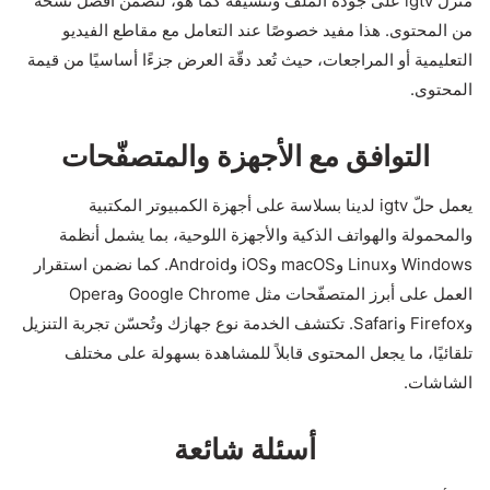
مُنزّل igtv على جودة الملف وتنسيقه كما هو، لتضمن أفضل نسخة
من المحتوى. هذا مفيد خصوصًا عند التعامل مع مقاطع الفيديو
التعليمية أو المراجعات، حيث تُعد دقّة العرض جزءًا أساسيًا من قيمة
المحتوى.
التوافق مع الأجهزة والمتصفّحات
يعمل حلّ igtv لدينا بسلاسة على أجهزة الكمبيوتر المكتبية
والمحمولة والهواتف الذكية والأجهزة اللوحية، بما يشمل أنظمة
Windows وLinux وmacOS وiOS وAndroid. كما نضمن استقرار
العمل على أبرز المتصفّحات مثل Google Chrome وOpera
وFirefox وSafari. تكتشف الخدمة نوع جهازك وتُحسّن تجربة التنزيل
تلقائيًا، ما يجعل المحتوى قابلاً للمشاهدة بسهولة على مختلف
الشاشات.
أسئلة شائعة