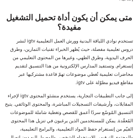
متى يمكن أن يكون أداة تحميل التشغيل
مفيدة؟
تستخدم نوادي اللياقة البدنية وورش العمل التعليمية igtv لنشر
دروس تعليمية مفصلة، حيث يُظهر الخبراء تقنيات التمارين، وطرق
الحرف اليدوية، وطرق الطهي، وغيرها من المحتوى التعليمي من
إنستغرام. وتستفيد المدارس الإلكترونية من هذا التنسيق لتقديم
محاضرات تعليمية تُغطي موضوعات تهمّ قاعدة مشتركيها عبر
مقاطع فيديو مطوّلة على igtv.
إلى جانب التطبيقات التجارية، يستخدم منشئو المحتوى igtv لإجراء
المقابلات، وأرشيفات التسجيلات المباشرة، والمحتوى الوثائقي. يتيح
التنسيق المُوسّع سردًا أعمق للقصص وتغطية شاملة للموضوعات
المُعقّدة. يمكن للمستخدمين الذين يرغبون في تنزيل هذا المحتوى
القيّم من إنستغرام حفظ المواد التعليمية، والبرامج التعليمية،
والمحتوى الترفيهي للاستخدام الشخصي والوصول إليه دون اتصال